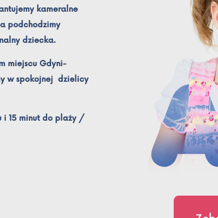
rantujemy kameralne
nia podchodzimy
nalny dziecka.
ym miejscu Gdyni-
y w spokojnej dzielicy
i 15 minut do plaży /