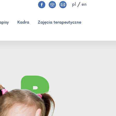
pl
/
en
apisy
Kadra
Zajęcia terapeutyczne