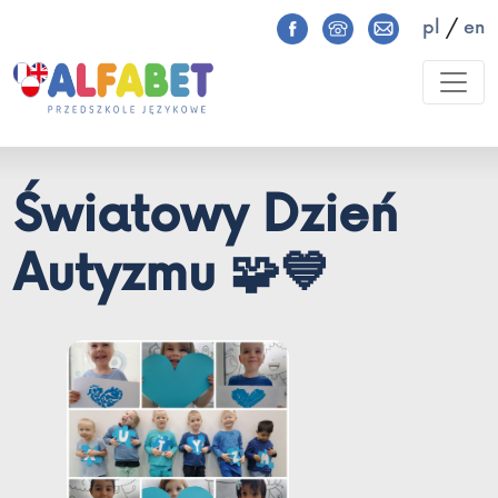
pl
/
en
Światowy Dzień
Autyzmu 🧩💙