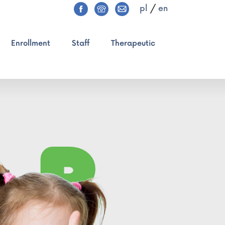
pl
/
en
Enrollment
Staff
Therapeutic