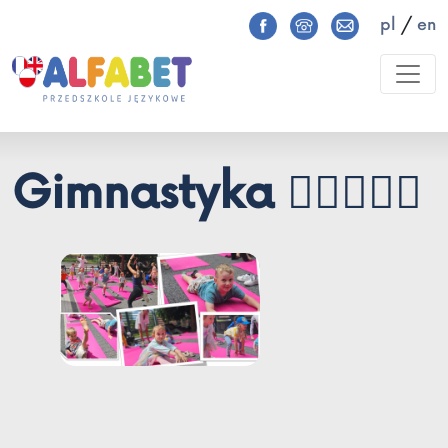
pl
/
en
Gimnastyka 🤸‍♂️🧘‍🤸‍♀️